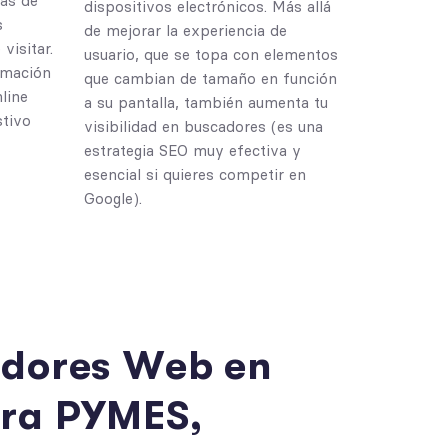
las de
dispositivos electrónicos. Más allá
s
de mejorar la experiencia de
visitar.
usuario, que se topa con elementos
amación
que cambian de tamaño en función
line
a su pantalla, también aumenta tu
stivo
visibilidad en buscadores (es una
estrategia SEO muy efectiva y
esencial si quieres competir en
Google).
a
d
o
r
e
s
W
e
b
e
n
a
r
a
P
Y
M
E
S
,