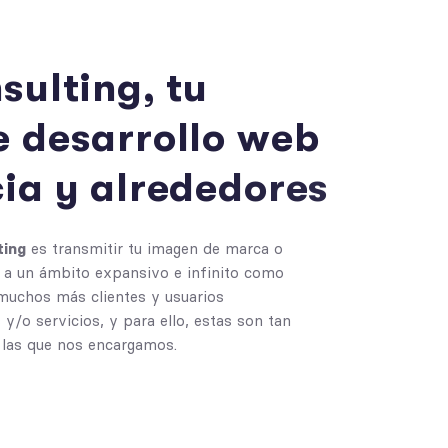
n
s
u
l
t
i
n
g
,
t
u
e
d
e
s
a
r
r
o
l
l
o
w
e
b
c
i
a
y
a
l
r
e
d
e
d
o
r
e
s
ting
es transmitir tu imagen de marca o
a un ámbito expansivo e infinito como
 muchos más clientes y usuarios
y/o servicios, y para ello, estas son tan
e las que nos encargamos.