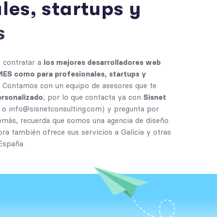
a
l
e
s
,
s
t
a
r
t
u
p
s
y
s
e contratar a
los mejores desarrolladores web
YMES como para profesionales, startups y
. Contamos con un equipo de asesores que te
ersonalizado
, por lo que contacta ya con
Sisnet
o
info@sisnetconsulting.com
) y pregunta por
demás, recuerda que somos una
agencia de diseño
ora también ofrece sus servicios a Galicia y otras
España.