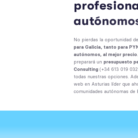
p
r
o
f
e
s
i
o
n
a
u
t
ó
n
o
m
o
No pierdas la oportunidad d
para Galicia, tanto para P
autónomos, al mejor precio
preparará un
presupuesto p
Consulting
(
+34 613 019 032
todas nuestras opciones. A
web en Asturias
líder que ah
comunidades autónomas de 