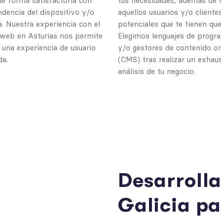
 de forma satisfactoria con
tus necesidades, además de 
dencia del dispositivo y/o
aquellos usuarios y/o cliente
a. Nuestra experiencia con el
potenciales que te tienen que 
 web en Asturias nos permite
Elegimos lenguajes de progr
 una experiencia de usuario
y/o gestores de contenido on
da.
(CMS) tras realizar un exhau
análisis de tu negocio.
D
e
s
a
r
r
o
l
l
G
a
l
i
c
i
a
p