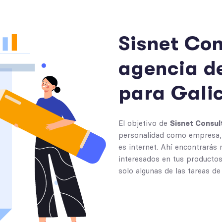
S
i
s
n
e
t
C
o
a
g
e
n
c
i
a
d
p
a
r
a
G
a
l
i
El objetivo de
Sisnet Consul
personalidad como empresa, 
es internet. Ahí encontrarás
interesados en tus productos 
solo algunas de las tareas d