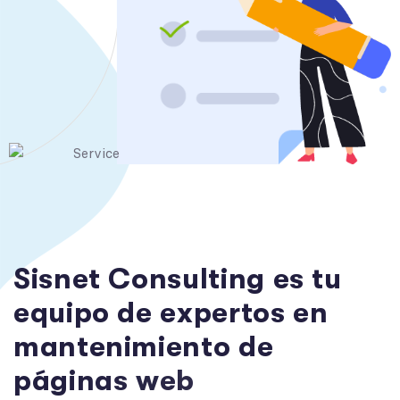
S
i
s
n
e
t
C
o
n
s
u
l
t
i
n
g
e
s
t
u
e
q
u
i
p
o
d
e
e
x
p
e
r
t
o
s
e
n
m
a
n
t
e
n
i
m
i
e
n
t
o
d
e
p
á
g
i
n
a
s
w
e
b