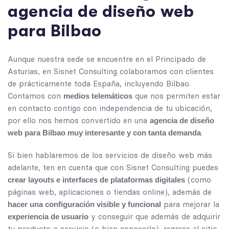
a
g
e
n
c
i
a
d
e
d
i
s
e
ñ
o
w
e
b
p
a
r
a
B
i
l
b
a
o
Aunque nuestra sede se encuentre en el Principado de
Asturias, en Sisnet Consulting colaboramos con clientes
de prácticamente toda España, incluyendo
Bilbao
.
Contamos con
que nos permiten estar
medios telemáticos
en contacto contigo con independencia de tu ubicación,
por ello nos hemos convertido en una
agencia de diseño
.
web para Bilbao muy interesante y con tanta demanda
Si bien hablaremos de los servicios de diseño web más
adelante, ten en cuenta que con Sisnet Consulting puedes
(como
crear layouts e interfaces de plataformas digitales
páginas web, aplicaciones o tiendas online), además de
para mejorar la
hacer una configuración visible y funcional
y conseguir que además de adquirir
experiencia de usuario
tu producto o servicio (o bien conocerlo), regrese al sitio