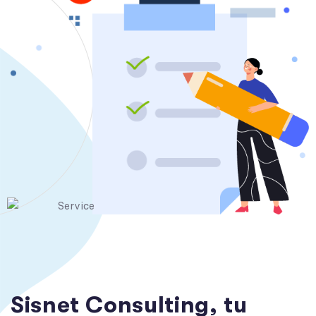
S
i
s
n
e
t
C
o
n
s
u
l
t
i
n
g
,
t
u