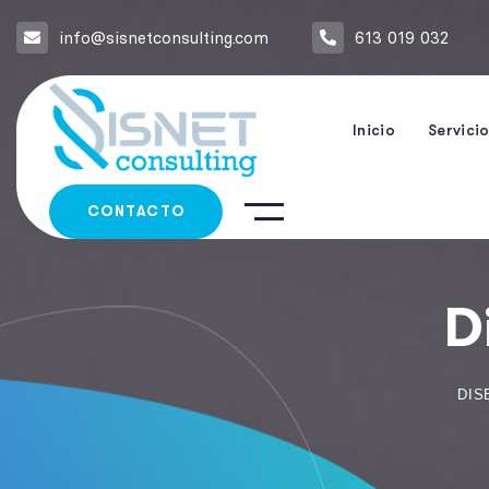
info@sisnetconsulting.com
613 019 032
Inicio
Servici
CONTACTO
D
DIS