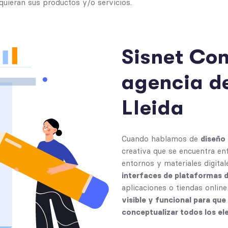
dquieran sus productos y/o servicios.
S
i
s
n
e
t
C
o
a
g
e
n
c
i
a
d
L
l
e
i
d
a
Cuando hablamos de
diseño
creativa que se encuentra enf
entornos y materiales digital
interfaces de plataformas d
aplicaciones o tiendas online
visible y funcional para que 
conceptualizar todos los el