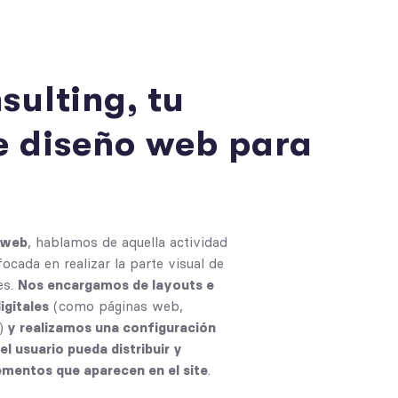
n
s
u
l
t
i
n
g
,
t
u
e
d
i
s
e
ñ
o
w
e
b
p
a
r
a
 web
, hablamos de aquella actividad
ocada en realizar la parte visual de
es.
Nos encargamos de layouts e
igitales
(como páginas web,
)
y realizamos una configuración
el usuario pueda distribuir y
ementos que aparecen en el site
.