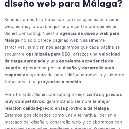
d
i
s
e
ñ
o
w
e
b
p
a
r
a
M
á
l
a
g
a
?
Si nunca antes has trabajado con una agencia de diseño
web, es muy probable que te preguntes por qué elegir
Sisnet Consulting. Nuestra
agencia de diseño web para
Málaga
no solo ofrece páginas web visualmente
atractivas, también nos aseguramos que cada página se
encuentre
optimizada para SEO
, ofrezca una
velocidad
de carga apropiada
y una
excelente experiencia de
usuario
. Apostamos por un
diseño y desarrollo web
responsive
optimizado para teléfonos móviles y siempre
trabajamos con
proyectos a medida
.
Por otro lado, Sisnet Consulting ofrece
tarifas y precios
muy competitivos
, garantizando siempre
la mejor
relación calidad-precio en la provincia de Málaga
.
Estamos posicionados como una alternativa líder en el
mercado del diseño y desarrollo web y colaboramos con
empresas (pequeñas, medianas y grandes,
freelances…
)