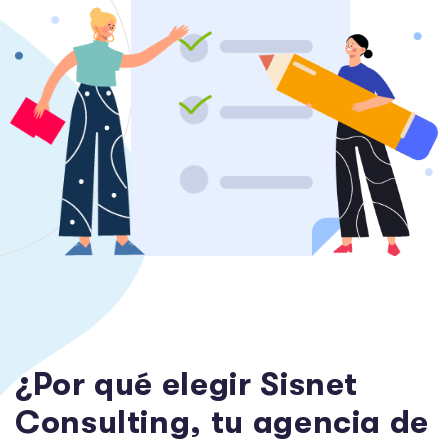
¿
P
o
r
q
u
é
e
l
e
g
i
r
S
i
s
n
e
t
C
o
n
s
u
l
t
i
n
g
,
t
u
a
g
e
n
c
i
a
d
e