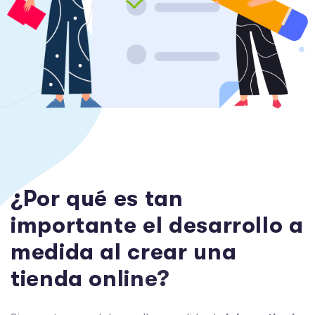
¿
P
o
r
q
u
é
e
s
t
a
n
i
m
p
o
r
t
a
n
t
e
e
l
d
e
s
a
r
r
o
l
l
o
a
m
e
d
i
d
a
a
l
c
r
e
a
r
u
n
a
t
i
e
n
d
a
o
n
l
i
n
e
?